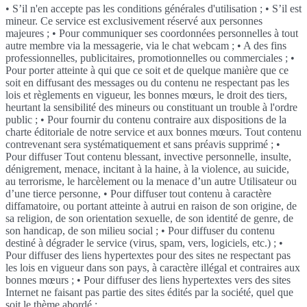
• S’il n'en accepte pas les conditions générales d'utilisation ; • S’il est
mineur. Ce service est exclusivement réservé aux personnes
majeures ; • Pour communiquer ses coordonnées personnelles à tout
autre membre via la messagerie, via le chat webcam ; • A des fins
professionnelles, publicitaires, promotionnelles ou commerciales ; •
Pour porter atteinte à qui que ce soit et de quelque manière que ce
soit en diffusant des messages ou du contenu ne respectant pas les
lois et règlements en vigueur, les bonnes mœurs, le droit des tiers,
heurtant la sensibilité des mineurs ou constituant un trouble à l'ordre
public ; • Pour fournir du contenu contraire aux dispositions de la
charte éditoriale de notre service et aux bonnes mœurs. Tout contenu
contrevenant sera systématiquement et sans préavis supprimé ; •
Pour diffuser Tout contenu blessant, invective personnelle, insulte,
dénigrement, menace, incitant à la haine, à la violence, au suicide,
au terrorisme, le harcèlement ou la menace d’un autre Utilisateur ou
d’une tierce personne, • Pour diffuser tout contenu à caractère
diffamatoire, ou portant atteinte à autrui en raison de son origine, de
sa religion, de son orientation sexuelle, de son identité de genre, de
son handicap, de son milieu social ; • Pour diffuser du contenu
destiné à dégrader le service (virus, spam, vers, logiciels, etc.) ; •
Pour diffuser des liens hypertextes pour des sites ne respectant pas
les lois en vigueur dans son pays, à caractère illégal et contraires aux
bonnes mœurs ; • Pour diffuser des liens hypertextes vers des sites
Internet ne faisant pas partie des sites édités par la société, quel que
soit le thème abordé ;