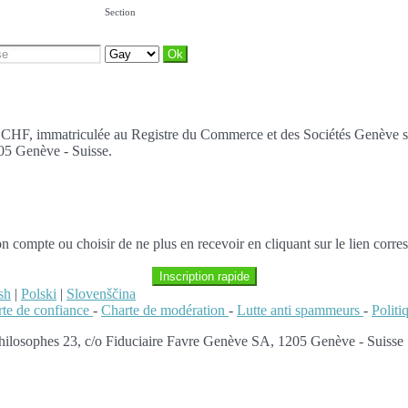
Section
0 CHF, immatriculée au Registre du Commerce et des Sociétés Genève so
05 Genève - Suisse.
n compte ou choisir de ne plus en recevoir en cliquant sur le lien corr
Inscription rapide
sh
|
Polski
|
Slovenščina
te de confiance
-
Charte de modération
-
Lutte anti spammeurs
-
Polit
sophes 23, c/o Fiduciaire Favre Genève SA, 1205 Genève - Suisse | et