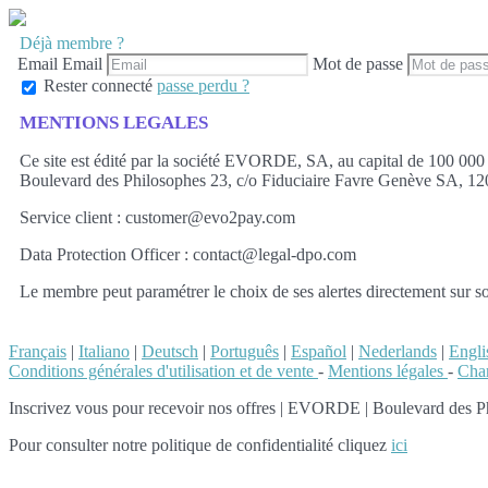
Déjà membre ?
Email
Email
Mot de passe
Rester connecté
passe perdu ?
MENTIONS LEGALES
Ce site est édité par la société EVORDE, SA, au capital de 100 00
Boulevard des Philosophes 23, c/o Fiduciaire Favre Genève SA, 12
Service client : customer@evo2pay.com
Data Protection Officer : contact@legal-dpo.com
Le membre peut paramétrer le choix de ses alertes directement sur so
Français
|
Italiano
|
Deutsch
|
Português
|
Español
|
Nederlands
|
Engli
Conditions générales d'utilisation et de vente
-
Mentions légales
-
Char
Inscrivez vous pour recevoir nos offres
|
EVORDE | Boulevard des Philo
Pour consulter notre politique de confidentialité cliquez
ici